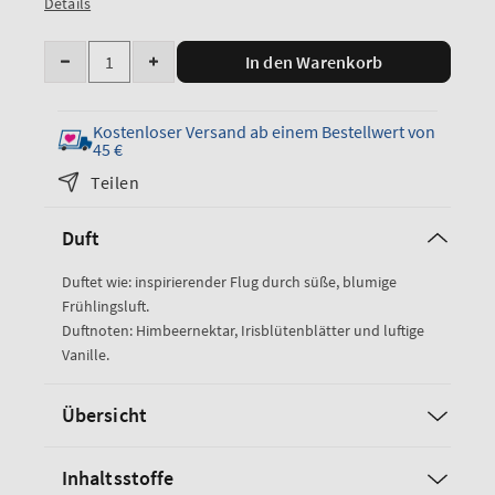
Details
Anzahl
In den Warenkorb
Menge
Menge
für
für
„Butterfly
„Butterfly
Kostenloser Versand ab einem Bestellwert von
Fine
Fine
45 €
Fragrance
Fragrance
Teilen
Mist
Mist
verringern
erhöhen
Duft
Duftet wie: inspirierender Flug durch süße, blumige
Frühlingsluft.
Duftnoten: Himbeernektar, Irisblütenblätter und luftige
Vanille.
Übersicht
Inhaltsstoffe