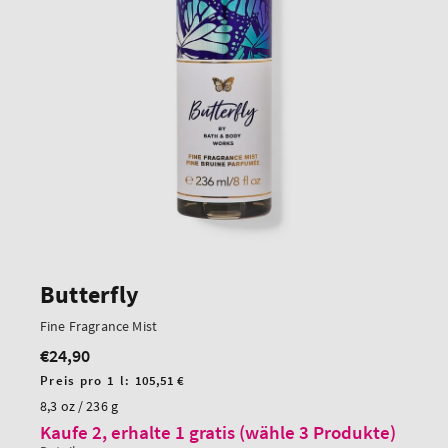
Butterfly
Fine Fragrance Mist
€24,90
Regulärer
Preis
Stückpreis
Preis pro 1 l:
105,51 €
8,3 oz / 236 g
Kaufe 2, erhalte 1 gratis (wähle 3 Produkte)