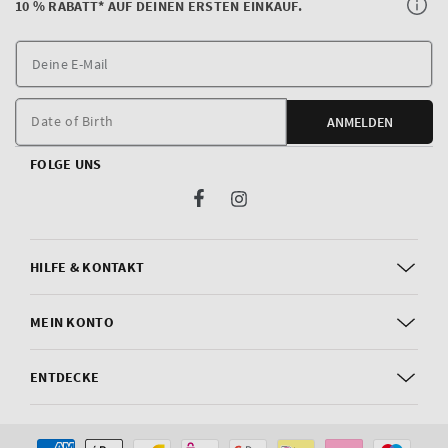
10 % RABATT* AUF DEINEN ERSTEN EINKAUF.
D
E
M
Date of Birth
ANMELDEN
FOLGE UNS
Facebook
Instagram
HILFE & KONTAKT
MEIN KONTO
ENTDECKE