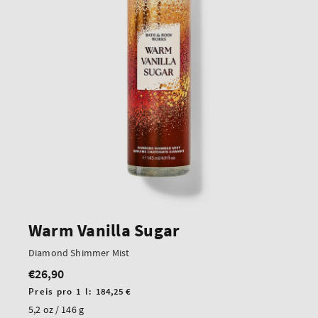
Warm Vanilla Sugar
Diamond Shimmer Mist
€26,90
Regulärer
Preis
Stückpreis
Preis pro 1 l:
184,25 €
5,2 oz / 146 g