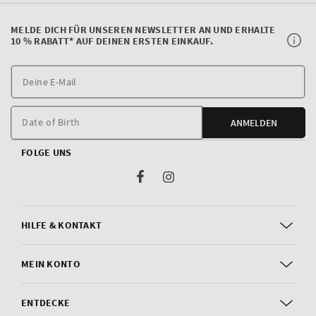
MELDE DICH FÜR UNSEREN NEWSLETTER AN UND ERHALTE
10 % RABATT* AUF DEINEN ERSTEN EINKAUF.
D
E
M
Date of Birth
ANMELDEN
FOLGE UNS
Facebook
Instagram
HILFE & KONTAKT
MEIN KONTO
ENTDECKE