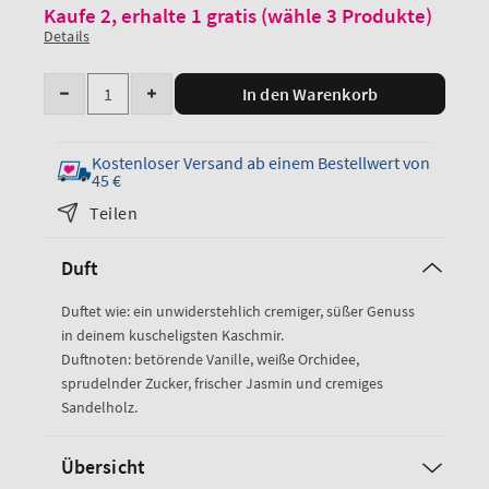
Kaufe 2, erhalte 1 gratis (wähle 3 Produkte)
Details
Anzahl
In den Warenkorb
Menge
Menge
für
für
Warm
Warm
Kostenloser Versand ab einem Bestellwert von
Vanilla
Vanilla
45 €
Sugar
Sugar
Teilen
Shimmer
Shimmer
Mist
Mist
Duft
verringern
erhöhen
Duftet wie: ein unwiderstehlich cremiger, süßer Genuss
in deinem kuscheligsten Kaschmir.
Duftnoten: betörende Vanille, weiße Orchidee,
sprudelnder Zucker, frischer Jasmin und cremiges
Sandelholz.
Übersicht