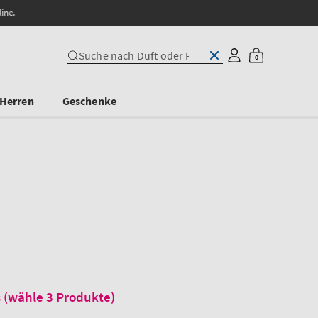
e.
0
Unsere Website durchsuchen
Anmelden
Warenkorb
0
Artikel
Herren
Geschenke
m
is (wähle 3 Produkte)