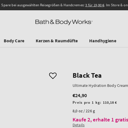
pare bei ausgewählten Reisegrößen & Handcremes:
3 für 19,90 €
. Im Store & onlin
Body Care
Kerzen & Raumdüfte
Handhygiene
Black Tea
Ultimate Hydration Body Crea
€24,90
Regulärer
Preis
Stückpreis
Preis pro 1 kg:
110,18 €
8,0 oz / 226 g
Kaufe 2, erhalte 1 grat
Details