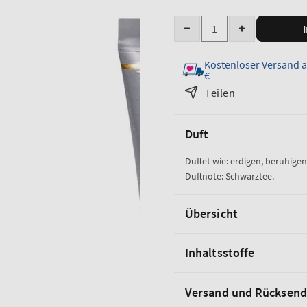
Anzahl
Menge
Menge
für
für
Kostenloser Versand a
„Black
„Black
€
Tea
Tea
Teilen
Ultimate
Ultimate
Hydration
Hydration
Body
Body
Duft
Cream“
Cream“
verringern
erhöhen
Duftet wie: erdigen, beruhige
Duftnote: Schwarztee.
Übersicht
Inhaltsstoffe
Versand und Rücksen