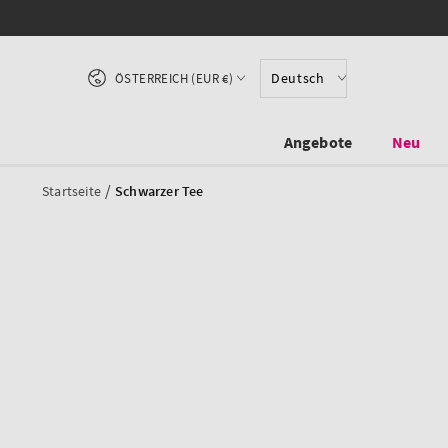
ZUM INHALT
S
SPRINGEN
Land/Region
Deutsch
ÖSTERREICH (EUR €)
Angebote
Neu
/
Startseite
Schwarzer Tee
DIREKT ZU DEN
PRODUKTINFORMATIONEN