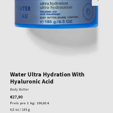
Water Ultra Hydration With
Hyaluronic Acid
Body Butter
€27,90
Regulärer
Preis
Stückpreis
Preis pro 1 kg:
150,81 €
6,5 oz / 185 g