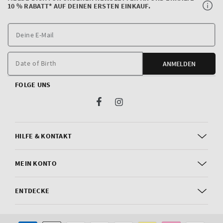
10 % RABATT* AUF DEINEN ERSTEN EINKAUF.
D
E
M
Date of Birth
ANMELDEN
FOLGE UNS
Facebook
Instagram
HILFE & KONTAKT
MEIN KONTO
ENTDECKE