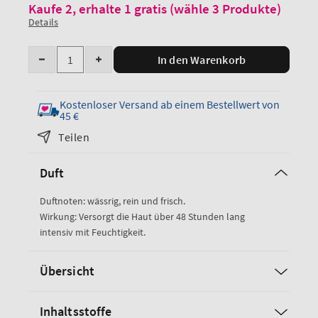
Kaufe 2, erhalte 1 gratis (wähle 3 Produkte)
Details
Anzahl
In den Warenkorb
Menge
Menge
für
für
„Water
„Water
Kostenloser Versand ab einem Bestellwert von
Ultra
Ultra
45 €
Hydration
Hydration
Teilen
With
mit
Hyaluronic
Hyaluronsäure
Duft
Acid
–
Body
Körperbutter“
Duftnoten: wässrig, rein und frisch.
Butter“
erhöhen
Wirkung: Versorgt die Haut über 48 Stunden lang
verringern
intensiv mit Feuchtigkeit.
Übersicht
Inhaltsstoffe