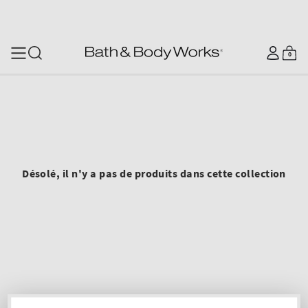
SKIP TO CONTENT
Se
0
Panier
0
articles
connecter
Désolé, il n'y a pas de produits dans cette collection