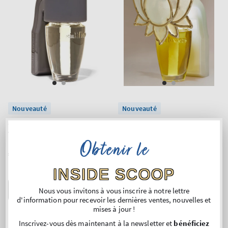
Nouveauté
Nouveauté
Gray
Lotus
Wallflowers Fragrance Plug
Wallflowers Fragrance Plug
Obtenir le
Prix
€15,90
Prix
€21,90
normal
normal
INSIDE SCOOP
AU PANIER
AU PANIER
Nous vous invitons à vous inscrire à notre lettre
d'information pour recevoir les dernières ventes, nouvelles et
mises à jour !
Inscrivez-vous dès maintenant à la newsletter et
bénéficiez