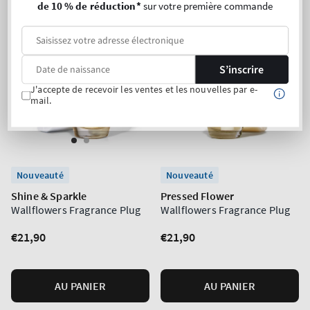
de 10 % de réduction*
sur votre première commande
S’inscrire
J'accepte de recevoir les ventes et les nouvelles par e-
mail.
Nouveauté
Nouveauté
Shine & Sparkle
Pressed Flower
Wallflowers Fragrance Plug
Wallflowers Fragrance Plug
Prix
€21,90
Prix
€21,90
normal
normal
AU PANIER
AU PANIER