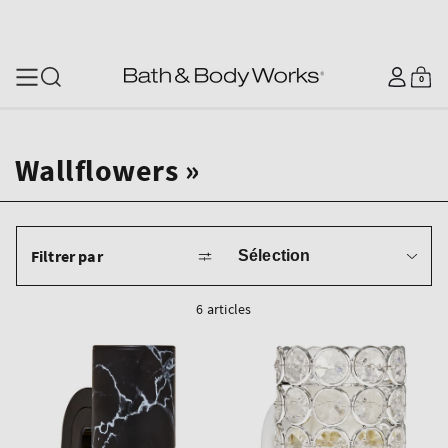
SKIP TO CONTENT
Se
0
Panier
0
articles
connecter
Wallflowers »
Trier
Filtrer par
par
6 articles