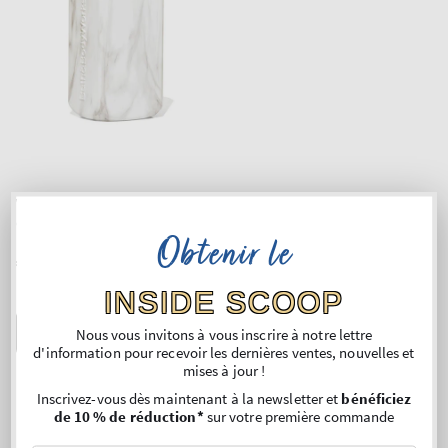
White Marble
Gentle & Clean Foaming
Obtenir le
Hand Soap Dispenser
Prix
€26,90
normal
INSIDE SCOOP
AU PANIER
Nous vous invitons à vous inscrire à notre lettre
d'information pour recevoir les dernières ventes, nouvelles et
mises à jour !
Inscrivez-vous dès maintenant à la newsletter et
bénéficiez
de 10 % de réduction*
sur votre première commande