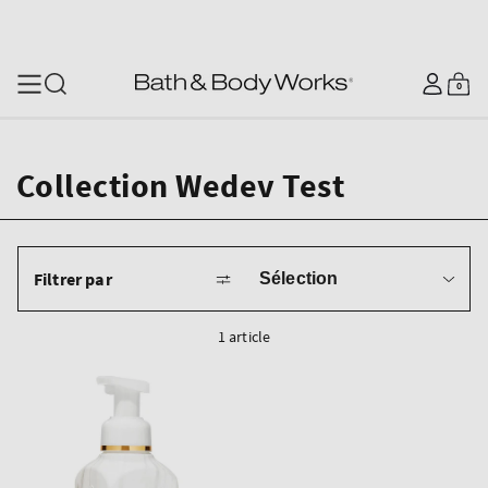
SKIP TO CONTENT
Se
0
Panier
0
articles
connecter
Collection Wedev Test
Trier
Filtrer par
par
1 article