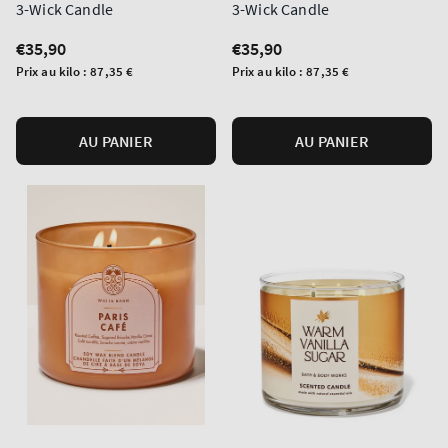
3-Wick Candle
3-Wick Candle
Prix
€35,90
Prix
€35,90
normal
normal
Prix
Prix
Prix au kilo :
87,35 €
Prix au kilo :
87,35 €
unitaire
unitaire
AU PANIER
AU PANIER