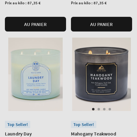
normal
normal
Prix
Prix
Prix au kilo :
87,35 €
Prix au kilo :
87,35 €
unitaire
unitaire
AU PANIER
AU PANIER
Top Seller!
Top Seller!
Laundry Day
Mahogany Teakwood