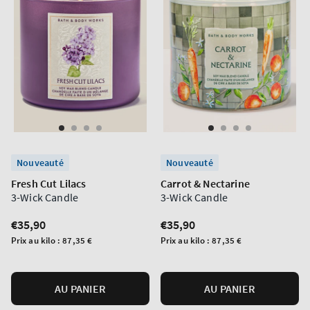
Nouveauté
Nouveauté
Fresh Cut Lilacs
Carrot & Nectarine
3-Wick Candle
3-Wick Candle
Prix
€35,90
Prix
€35,90
normal
normal
Prix
Prix
Prix au kilo :
87,35 €
Prix au kilo :
87,35 €
unitaire
unitaire
AU PANIER
AU PANIER