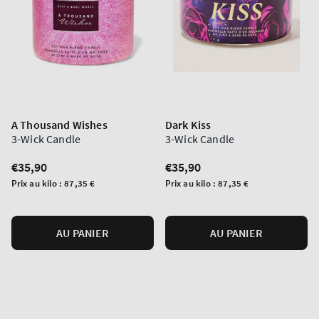
A Thousand Wishes
Dark Kiss
3-Wick Candle
3-Wick Candle
Prix
€35,90
Prix
€35,90
normal
normal
Prix
Prix
Prix au kilo :
87,35 €
Prix au kilo :
87,35 €
unitaire
unitaire
AU PANIER
AU PANIER