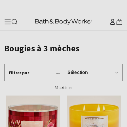
SKIP TO CONTENT
Se
0
Panier
0
articles
connecter
Bougies à 3 mèches
Trier
Filtrer par
par
31 articles