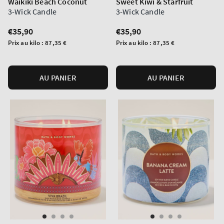
Waikiki Beach Coconut
Sweet Kiwi & Starfruit
3-Wick Candle
3-Wick Candle
Prix
€35,90
Prix
€35,90
normal
normal
Prix
Prix
Prix au kilo :
87,35 €
Prix au kilo :
87,35 €
unitaire
unitaire
AU PANIER
AU PANIER