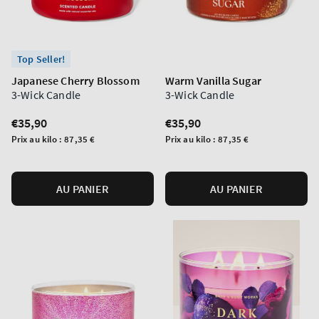
Top Seller!
Japanese Cherry Blossom
Warm Vanilla Sugar
3-Wick Candle
3-Wick Candle
Prix
€35,90
Prix
€35,90
normal
normal
Prix
Prix
Prix au kilo :
87,35 €
Prix au kilo :
87,35 €
unitaire
unitaire
AU PANIER
AU PANIER