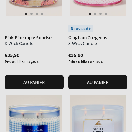
Nouveauté
Pink Pineapple Sunrise
Gingham Gorgeous
3-Wick Candle
3-Wick Candle
Prix
€35,90
Prix
€35,90
normal
normal
Prix
Prix
Prix au kilo :
87,35 €
Prix au kilo :
87,35 €
unitaire
unitaire
AU PANIER
AU PANIER