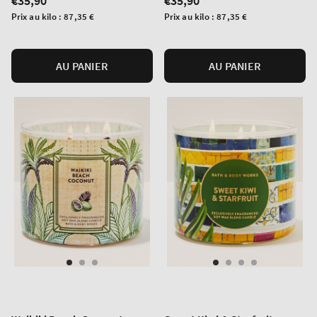
Prix
€35,90
Prix
€35,90
normal
normal
Prix
Prix
Prix au kilo :
87,35 €
Prix au kilo :
87,35 €
unitaire
unitaire
AU PANIER
AU PANIER