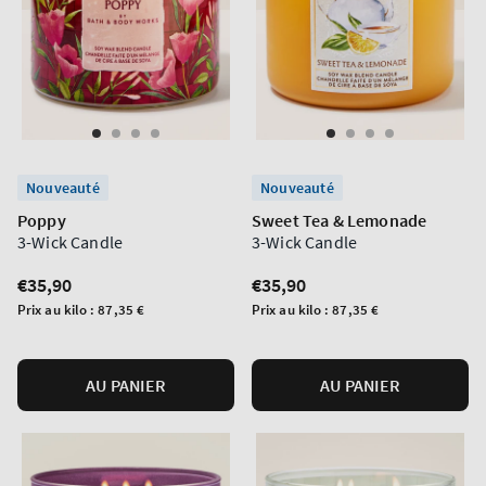
Nouveauté
Nouveauté
Poppy
Sweet Tea & Lemonade
3-Wick Candle
3-Wick Candle
Prix
€35,90
Prix
€35,90
normal
normal
Prix
Prix
Prix au kilo :
87,35 €
Prix au kilo :
87,35 €
unitaire
unitaire
AU PANIER
AU PANIER