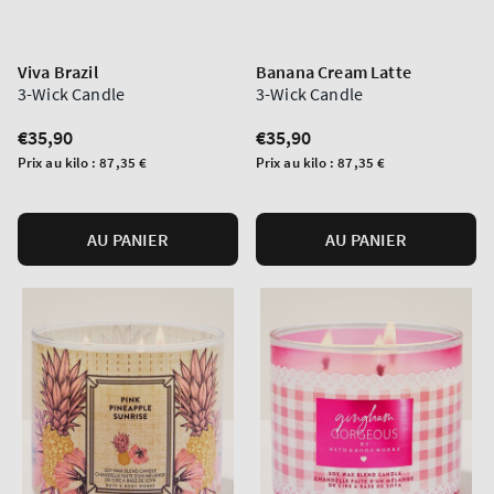
Viva Brazil
Banana Cream Latte
3-Wick Candle
3-Wick Candle
Prix
€35,90
Prix
€35,90
normal
normal
Prix
Prix
Prix au kilo :
87,35 €
Prix au kilo :
87,35 €
unitaire
unitaire
AU PANIER
AU PANIER