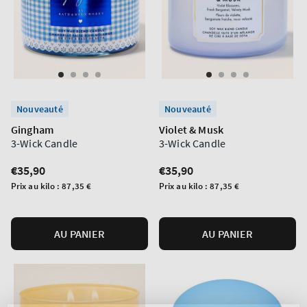
Nouveauté
Nouveauté
Gingham
Violet & Musk
3-Wick Candle
3-Wick Candle
Prix
€35,90
Prix
€35,90
normal
normal
Prix
Prix
Prix au kilo :
87,35 €
Prix au kilo :
87,35 €
unitaire
unitaire
AU PANIER
AU PANIER