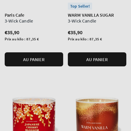
Top Seller!
Paris Cafe
WARM VANILLA SUGAR
3-Wick Candle
3-Wick Candle
Prix
€35,90
Prix
€35,90
normal
normal
Prix
Prix
Prix au kilo :
87,35 €
Prix au kilo :
87,35 €
unitaire
unitaire
AU PANIER
AU PANIER