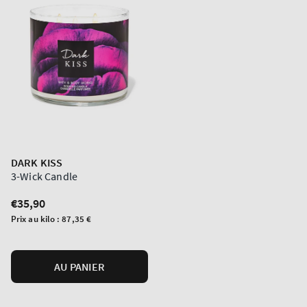
DARK KISS
3-Wick Candle
Prix
€35,90
normal
Prix
Prix au kilo :
87,35 €
unitaire
AU PANIER