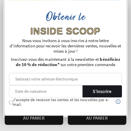
Obtenir le
INSIDE SCOOP
Nous vous invitons à vous inscrire à notre lettre
d'information pour recevoir les dernières ventes, nouvelles et
mises à jour !
Inscrivez-vous dès maintenant à la newsletter et
bénéficiez
de 10 % de réduction*
sur votre première commande
Nouveauté
Top Seller!
Iced Lemon Pound Cake
Sun-Drenched Linen
3-Wick Candle
3-Wick Candle
Prix
€35,90
Prix
€35,90
S’inscrire
normal
normal
Prix
Prix
Prix au kilo :
87,35 €
Prix au kilo :
87,35 €
J'accepte de recevoir les ventes et les nouvelles par e-
unitaire
unitaire
mail.
AU PANIER
AU PANIER