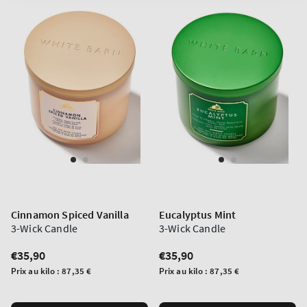
Cinnamon Spiced Vanilla
Eucalyptus Mint
3-Wick Candle
3-Wick Candle
Prix
€35,90
Prix
€35,90
normal
normal
Prix
Prix
Prix au kilo :
87,35 €
Prix au kilo :
87,35 €
unitaire
unitaire