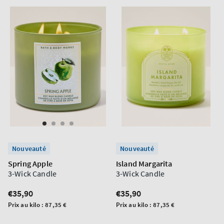
Nouveauté
Nouveauté
Spring Apple
Island Margarita
3-Wick Candle
3-Wick Candle
Prix
€35,90
Prix
€35,90
normal
normal
Prix
Prix
Prix au kilo :
87,35 €
Prix au kilo :
87,35 €
unitaire
unitaire