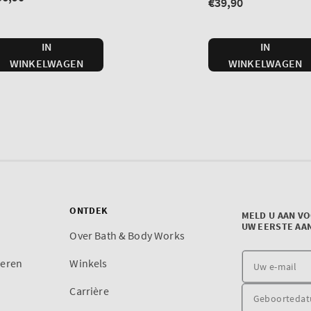
ONTDEK
MELD U AAN V
UW EERSTE AA
Over Bath & Body Works
reren
Winkels
Carrière