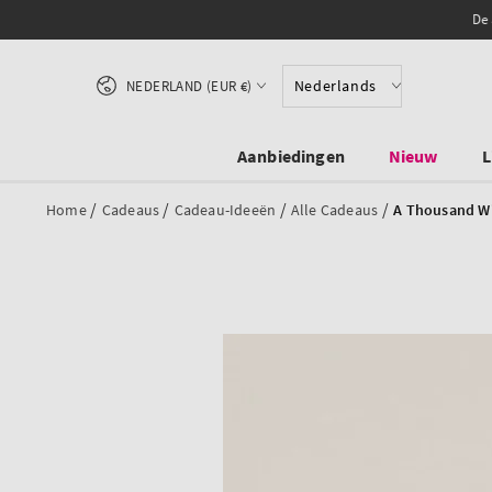
OVERSLAAN NAAR
De 
INHOUD
Land/regio
Nederlands
NEDERLAND (EUR €)
Aanbiedingen
Nieuw
L
/
/
/
/
Home
Cadeaus
Cadeau-Ideeën
Alle Cadeaus
A Thousand W
DOORGAAN NAAR
PRODUCTINFORMATIE