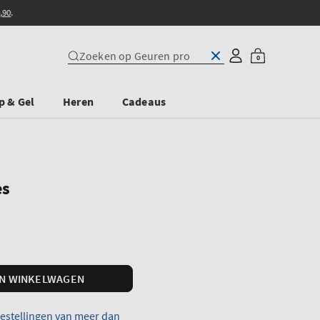
,90
.
0
Zoeken op onze site
Inloggen
Winkelwagen
0
artikelen
p & Gel
Heren
Cadeaus
es
IN WINKELWAGEN
bestellingen van meer dan