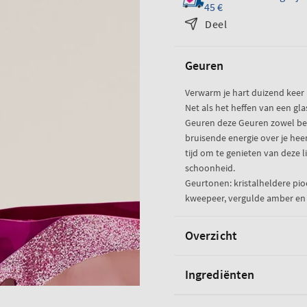
45 €
stuks
voor
Deel
van
de
de
A
A
Thousand
Geuren
Thousand
Wishes
Wishes
Verwarm je hart duizend keer
Net als het heffen van een gla
Geuren deze Geuren zowel beto
bruisende energie over je he
tijd om te genieten van deze 
schoonheid.
Geurtonen: kristalheldere pi
kweepeer, vergulde amber en
Overzicht
Ingrediënten