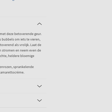
 met deze betoverende geur.
s bubbels om iets te vieren,
verend als vrolijk. Laat de
en stromen en neem even de
lichte, heldere bloemige
oenrozen, sprankelende
 amarettocrème.