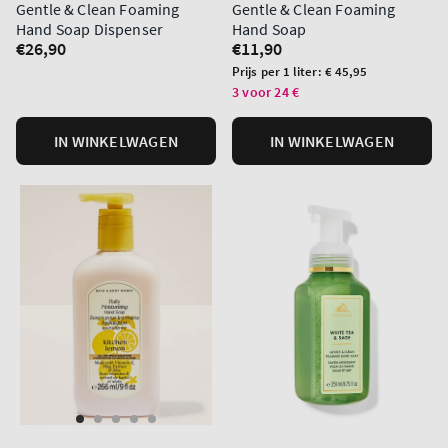
Gentle & Clean Foaming
Gentle & Clean Foaming
Hand Soap Dispenser
Hand Soap
Normale
€26,90
Normale
€11,90
prijs
prijs
Prijs
Prijs per 1 liter:
€ 45,95
per
3 voor 24 €
eenheid
IN WINKELWAGEN
IN WINKELWAGEN