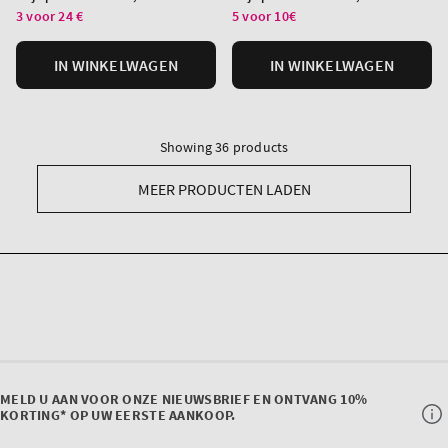
per
per
3 voor 24 €
5 voor 10€
eenheid
eenheid
IN WINKELWAGEN
IN WINKELWAGEN
Showing 36 products
MEER PRODUCTEN LADEN
MELD U AAN VOOR ONZE NIEUWSBRIEF EN ONTVANG 10%
KORTING* OP UW EERSTE AANKOOP.