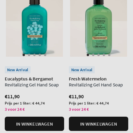
New Arrival
New Arrival
Eucalyptus & Bergamot
Fresh Watermelon
Revitalizing Gel Hand Soap
Revitalizing Gel Hand Soap
Normale
€11,90
Normale
€11,90
prijs
prijs
Prijs
Prijs
Prijs per 1 liter:
€ 44,74
Prijs per 1 liter:
€ 44,74
per
per
3 voor 24 €
3 voor 24 €
eenheid
eenheid
IN WINKELWAGEN
IN WINKELWAGEN