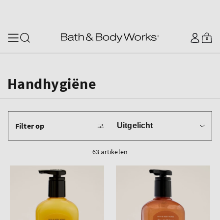
OVERSLAAN NAAR
INHOUD
0
Inloggen
Winkelwa
0
artikelen
Handhygiëne
Sorteren
Filter op
op
63 artikelen