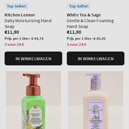
Top Seller!
Top Seller!
Kitchen Lemon
White Tea & Sage
Daily Moisturizing Hand
Gentle & Clean Foaming
Soap
Hand Soap
Normale
€11,90
Normale
€11,90
prijs
prijs
Prijs
Prijs
Prijs per 1 liter:
€ 44,74
Prijs per 1 liter:
€ 45,95
per
per
3 voor 24 €
3 voor 24 €
eenheid
eenheid
IN WINKELWAGEN
IN WINKELWAGEN