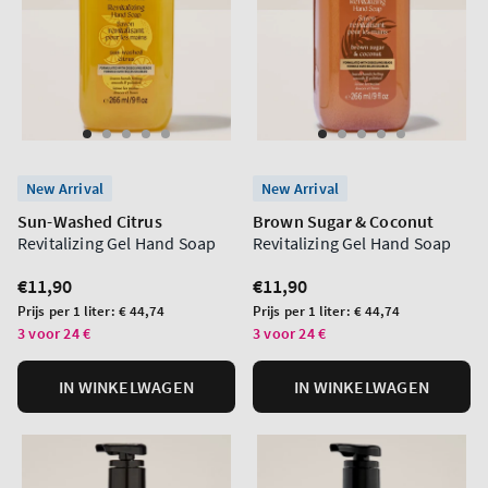
New Arrival
New Arrival
Sun-Washed Citrus
Brown Sugar & Coconut
Revitalizing Gel Hand Soap
Revitalizing Gel Hand Soap
Normale
€11,90
Normale
€11,90
prijs
prijs
Prijs
Prijs
Prijs per 1 liter:
€ 44,74
Prijs per 1 liter:
€ 44,74
per
per
3 voor 24 €
3 voor 24 €
eenheid
eenheid
IN WINKELWAGEN
IN WINKELWAGEN