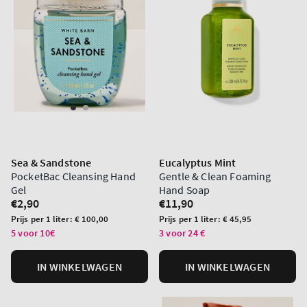
Sea & Sandstone
Eucalyptus Mint
PocketBac Cleansing Hand
Gentle & Clean Foaming
Gel
Hand Soap
Normale
€2,90
Normale
€11,90
prijs
prijs
Prijs
Prijs
Prijs per 1 liter:
€ 100,00
Prijs per 1 liter:
€ 45,95
per
per
5 voor 10€
3 voor 24 €
eenheid
eenheid
IN WINKELWAGEN
IN WINKELWAGEN