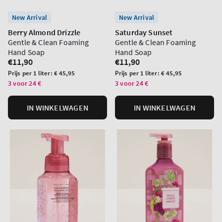
New Arrival
New Arrival
Berry Almond Drizzle
Saturday Sunset
Gentle & Clean Foaming
Gentle & Clean Foaming
Hand Soap
Hand Soap
Normale
€11,90
Normale
€11,90
prijs
prijs
Prijs
Prijs
Prijs per 1 liter:
€ 45,95
Prijs per 1 liter:
€ 45,95
per
per
3 voor 24 €
3 voor 24 €
eenheid
eenheid
IN WINKELWAGEN
IN WINKELWAGEN