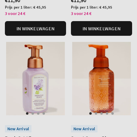
Normale
€11,90
Normale
€11,90
prijs
prijs
Prijs
Prijs
Prijs per 1 liter:
€ 45,95
Prijs per 1 liter:
€ 45,95
per
per
3 voor 24 €
3 voor 24 €
eenheid
eenheid
IN WINKELWAGEN
IN WINKELWAGEN
New Arrival
New Arrival