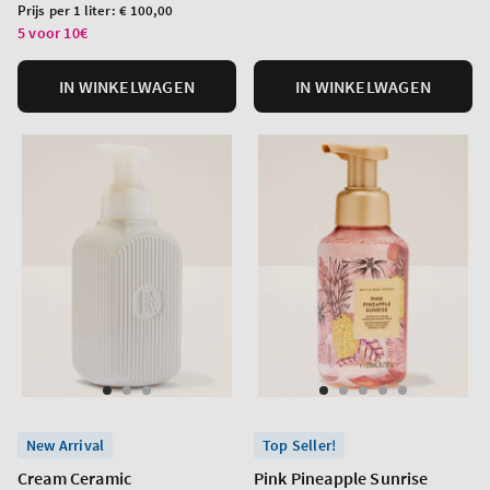
prijs
prijs
Prijs
Prijs per 1 liter:
€ 100,00
per
5 voor 10€
eenheid
IN WINKELWAGEN
IN WINKELWAGEN
New Arrival
Top Seller!
Cream Ceramic
Pink Pineapple Sunrise