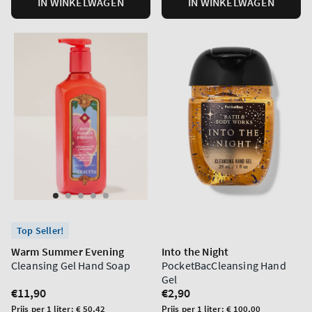
IN WINKELWAGEN
IN WINKELWAGEN
Top Seller!
Warm Summer Evening
Into the Night
Cleansing Gel Hand Soap
PocketBacCleansing Hand
Gel
Normale
€11,90
Normale
€2,90
prijs
prijs
Prijs
Prijs
Prijs per 1 liter:
€ 50,42
Prijs per 1 liter:
€ 100,00