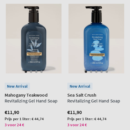
New Arrival
New Arrival
Mahogany Teakwood
Sea Salt Crush
Revitalizing Gel Hand Soap
Revitalizing Gel Hand Soap
Normale
€11,90
Normale
€11,90
prijs
prijs
Prijs
Prijs
Prijs per 1 liter:
€ 44,74
Prijs per 1 liter:
€ 44,74
per
per
3 voor 24 €
3 voor 24 €