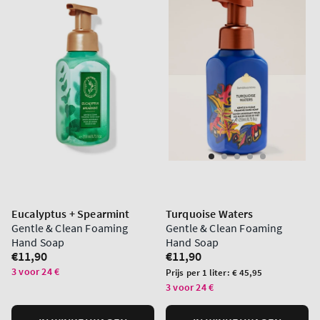
Eucalyptus + Spearmint
Turquoise Waters
Gentle & Clean Foaming
Gentle & Clean Foaming
Hand Soap
Hand Soap
Normale
€11,90
Normale
€11,90
prijs
prijs
3 voor 24 €
Prijs
Prijs per 1 liter:
€ 45,95
per
3 voor 24 €
eenheid