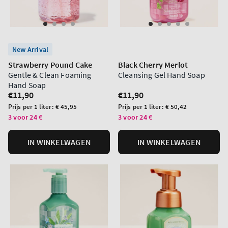
New Arrival
Strawberry Pound Cake
Black Cherry Merlot
Gentle & Clean Foaming
Cleansing Gel Hand Soap
Hand Soap
Normale
€11,90
Normale
€11,90
prijs
prijs
Prijs
Prijs
Prijs per 1 liter:
€ 45,95
Prijs per 1 liter:
€ 50,42
per
per
3 voor 24 €
3 voor 24 €
eenheid
eenheid
IN WINKELWAGEN
IN WINKELWAGEN