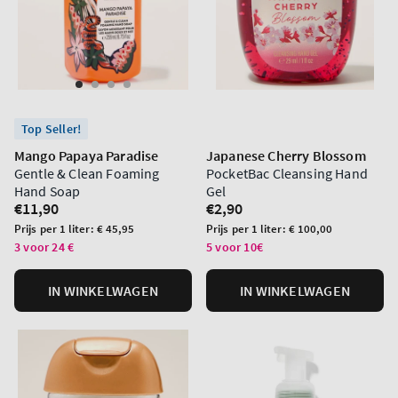
Top Seller!
Mango Papaya Paradise
Japanese Cherry Blossom
Gentle & Clean Foaming
PocketBac Cleansing Hand
Hand Soap
Gel
Normale
€11,90
Normale
€2,90
prijs
prijs
Prijs
Prijs
Prijs per 1 liter:
€ 45,95
Prijs per 1 liter:
€ 100,00
per
per
3 voor 24 €
5 voor 10€
eenheid
eenheid
IN WINKELWAGEN
IN WINKELWAGEN