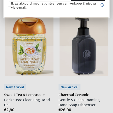
Ik ga akkoord met het ontvangen van verkoop & nieuws
IN WINKELWAGEN
IN WINKELWAGEN
via e-mail.
New Arrival
New Arrival
Sweet Tea & Lemonade
Charcoal Ceramic
PocketBac Cleansing Hand
Gentle & Clean Foaming
Gel
Hand Soap Dispenser
Normale
€2,90
Normale
€26,90