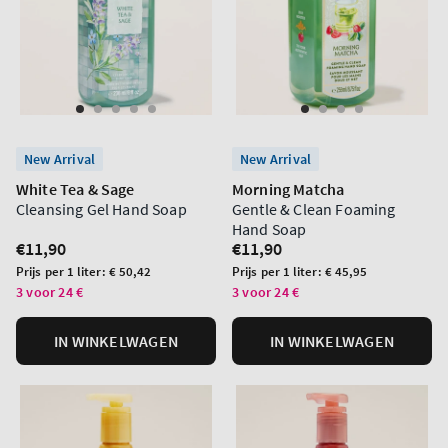
New Arrival
New Arrival
White Tea & Sage
Morning Matcha
Cleansing Gel Hand Soap
Gentle & Clean Foaming
Hand Soap
Normale
€11,90
Normale
€11,90
prijs
prijs
Prijs
Prijs
Prijs per 1 liter:
€ 50,42
Prijs per 1 liter:
€ 45,95
per
per
3 voor 24 €
3 voor 24 €
eenheid
eenheid
IN WINKELWAGEN
IN WINKELWAGEN