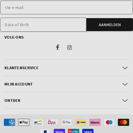
Date of Birth
AANMELDEN
VOLG ONS
Facebook
Instagram
KLANTENSERVICE
MIJN ACCOUNT
ONTDEK
Betaalmethoden