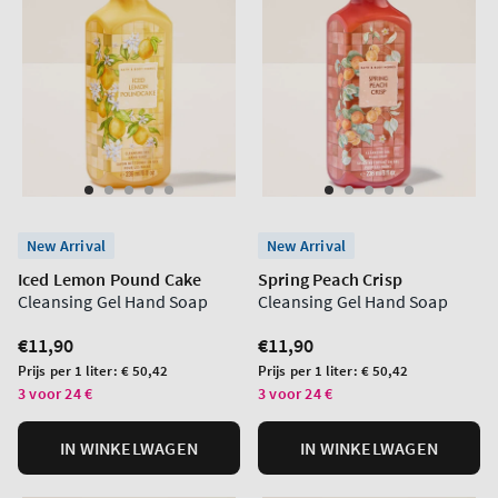
New Arrival
New Arrival
Iced Lemon Pound Cake
Spring Peach Crisp
Cleansing Gel Hand Soap
Cleansing Gel Hand Soap
Normale
€11,90
Normale
€11,90
prijs
prijs
Prijs
Prijs
Prijs per 1 liter:
€ 50,42
Prijs per 1 liter:
€ 50,42
per
per
3 voor 24 €
3 voor 24 €
eenheid
eenheid
IN WINKELWAGEN
IN WINKELWAGEN