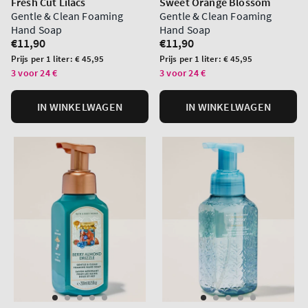
Fresh Cut Lilacs
Sweet Orange Blossom
Gentle & Clean Foaming
Gentle & Clean Foaming
Hand Soap
Hand Soap
Normale
€11,90
Normale
€11,90
prijs
prijs
Prijs
Prijs
Prijs per 1 liter:
€ 45,95
Prijs per 1 liter:
€ 45,95
per
per
3 voor 24 €
3 voor 24 €
eenheid
eenheid
IN WINKELWAGEN
IN WINKELWAGEN