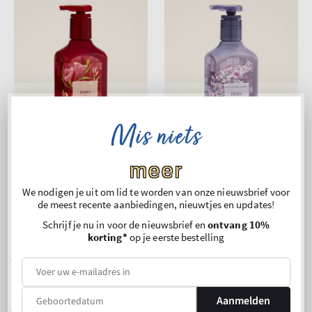
Mis niets
meer
We nodigen je uit om lid te worden van onze nieuwsbrief voor
New Arrival
New Arrival
de meest recente aanbiedingen, nieuwtjes en updates!
Poppy
Fresh Cut Lilacs
Schrijf je nu in voor de nieuwsbrief en
ontvang 10%
Cleansing Gel Hand Soap
Cleansing Gel Hand Soap
korting*
op je eerste bestelling
Normale
€11,90
Normale
€11,90
prijs
prijs
Prijs
Prijs
Prijs per 1 liter:
€ 50,42
Prijs per 1 liter:
€ 50,42
per
per
3 voor 24 €
3 voor 24 €
Aanmelden
eenheid
eenheid