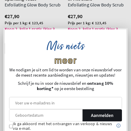
Exfoliating Glow Body Scrub
Exfoliating Glow Body Scrub
Normale
€27,90
Normale
€27,90
prijs
prijs
Prijs
Prijs
Prijs per 1 kg:
€ 123,45
Prijs per 1 kg:
€ 123,45
per
per
Koop 2, krijg 1 gratis (kies 3
Koop 2, krijg 1 gratis (kies 3
producten)
producten)
eenheid
eenheid
Mis niets
IN WINKELWAGEN
IN WINKELWAGEN
meer
We nodigen je uit om lid te worden van onze nieuwsbrief voor
de meest recente aanbiedingen, nieuwtjes en updates!
Schrijf je nu in voor de nieuwsbrief en
ontvang 10%
korting*
op je eerste bestelling
Aanmelden
Ik ga akkoord met het ontvangen van verkoop & nieuws
via e-mail.