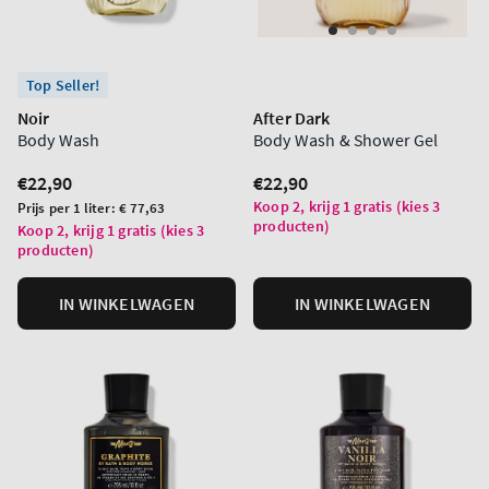
Top Seller!
Noir
After Dark
Body Wash
Body Wash & Shower Gel
Normale
€22,90
Normale
€22,90
prijs
prijs
Koop 2, krijg 1 gratis (kies 3
Prijs
Prijs per 1 liter:
€ 77,63
producten)
per
Koop 2, krijg 1 gratis (kies 3
producten)
eenheid
IN WINKELWAGEN
IN WINKELWAGEN