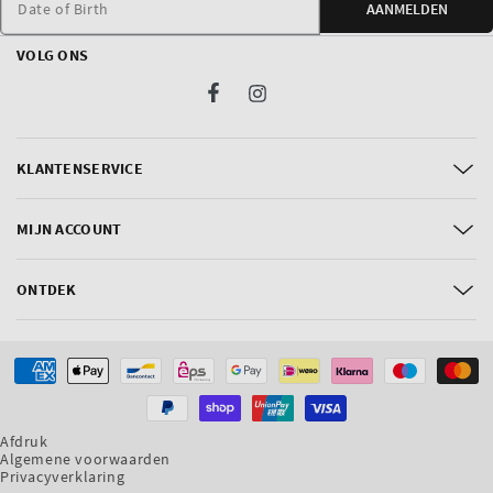
Date of Birth
AANMELDEN
VOLG ONS
Facebook
Instagram
KLANTENSERVICE
MIJN ACCOUNT
ONTDEK
Betaalmethoden
Afdruk
Algemene voorwaarden
Privacyverklaring