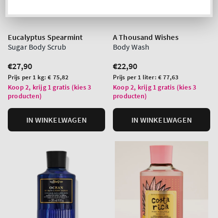
Eucalyptus Spearmint
A Thousand Wishes
Sugar Body Scrub
Body Wash
Normale
€27,90
Normale
€22,90
prijs
prijs
Prijs
Prijs
Prijs per 1 kg:
€ 75,82
Prijs per 1 liter:
€ 77,63
per
per
Koop 2, krijg 1 gratis (kies 3
Koop 2, krijg 1 gratis (kies 3
producten)
producten)
eenheid
eenheid
IN WINKELWAGEN
IN WINKELWAGEN