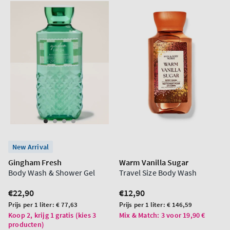
New Arrival
Gingham Fresh
Warm Vanilla Sugar
Body Wash & Shower Gel
Travel Size Body Wash
Normale
€22,90
Normale
€12,90
prijs
prijs
Prijs
Prijs
Prijs per 1 liter:
€ 77,63
Prijs per 1 liter:
€ 146,59
per
per
Koop 2, krijg 1 gratis (kies 3
Mix & Match: 3 voor 19,90 €
producten)
eenheid
eenheid