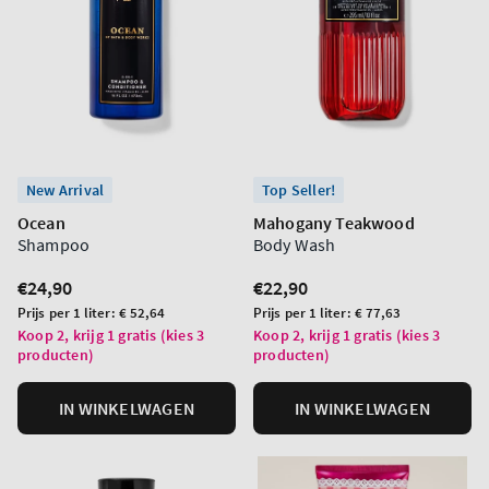
New Arrival
Top Seller!
Ocean
Mahogany Teakwood
Shampoo
Body Wash
Normale
€24,90
Normale
€22,90
prijs
prijs
Prijs
Prijs
Prijs per 1 liter:
€ 52,64
Prijs per 1 liter:
€ 77,63
per
per
Koop 2, krijg 1 gratis (kies 3
Koop 2, krijg 1 gratis (kies 3
producten)
producten)
eenheid
eenheid
IN WINKELWAGEN
IN WINKELWAGEN