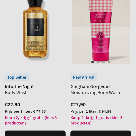
Top Seller!
New Arrival
Into the Night
Gingham Gorgeous
Body Wash
Moisturizing Body Wash
Normale
€22,90
Normale
€27,90
prijs
prijs
Prijs
Prijs
Prijs per 1 liter:
€ 77,63
Prijs per 1 liter:
€ 94,58
per
per
Koop 2, krijg 1 gratis (kies 3
Koop 2, krijg 1 gratis (kies 3
producten)
producten)
eenheid
eenheid