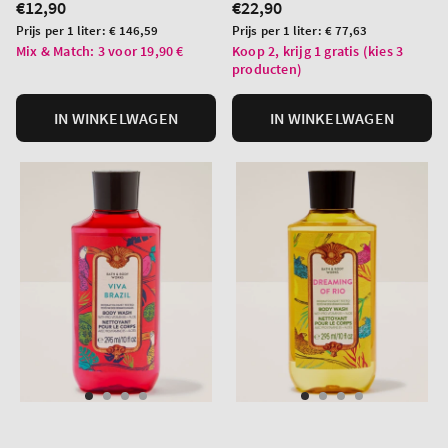
Normale
€12,90
Normale
€22,90
prijs
prijs
Prijs
Prijs
Prijs per 1 liter:
€ 146,59
Prijs per 1 liter:
€ 77,63
per
per
Mix & Match: 3 voor 19,90 €
Koop 2, krijg 1 gratis (kies 3
producten)
eenheid
eenheid
IN WINKELWAGEN
IN WINKELWAGEN