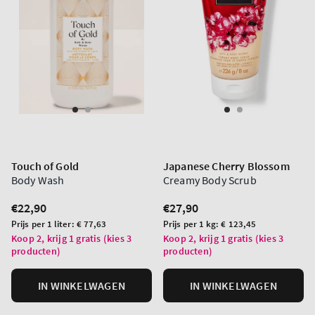
Touch of Gold
Japanese Cherry Blossom
Body Wash
Creamy Body Scrub
Normale
€22,90
Normale
€27,90
prijs
prijs
Prijs
Prijs
Prijs per 1 liter:
€ 77,63
Prijs per 1 kg:
€ 123,45
per
per
Koop 2, krijg 1 gratis (kies 3
Koop 2, krijg 1 gratis (kies 3
producten)
producten)
eenheid
eenheid
IN WINKELWAGEN
IN WINKELWAGEN