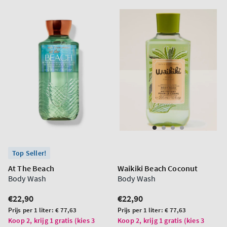
Top Seller!
At The Beach
Waikiki Beach Coconut
Body Wash
Body Wash
Normale
€22,90
Normale
€22,90
prijs
prijs
Prijs
Prijs
Prijs per 1 liter:
€ 77,63
Prijs per 1 liter:
€ 77,63
per
per
Koop 2, krijg 1 gratis (kies 3
Koop 2, krijg 1 gratis (kies 3