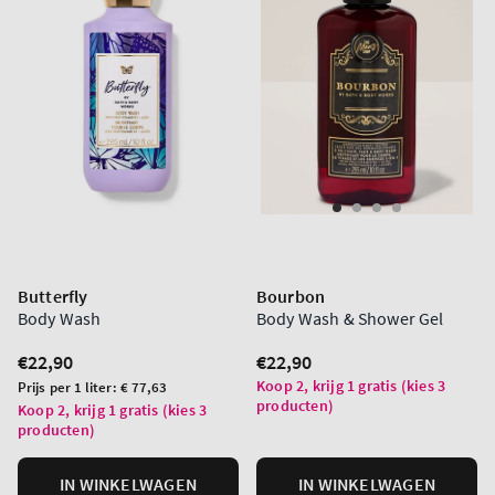
Butterfly
Bourbon
Body Wash
Body Wash & Shower Gel
Normale
€22,90
Normale
€22,90
prijs
prijs
Koop 2, krijg 1 gratis (kies 3
Prijs
Prijs per 1 liter:
€ 77,63
producten)
per
Koop 2, krijg 1 gratis (kies 3
producten)
eenheid
IN WINKELWAGEN
IN WINKELWAGEN