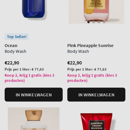
Top Seller!
Ocean
Pink Pineapple Sunrise
Body Wash
Body Wash
Normale
€22,90
Normale
€22,90
prijs
prijs
Prijs
Prijs
Prijs per 1 liter:
€ 77,63
Prijs per 1 liter:
€ 77,63
per
per
Koop 2, krijg 1 gratis (kies 3
Koop 2, krijg 1 gratis (kies 3
producten)
producten)
eenheid
eenheid
IN WINKELWAGEN
IN WINKELWAGEN