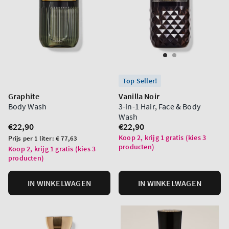
Top Seller!
Graphite
Vanilla Noir
Body Wash
3-in-1 Hair, Face & Body
Wash
Normale
€22,90
Normale
€22,90
prijs
prijs
Koop 2, krijg 1 gratis (kies 3
Prijs
Prijs per 1 liter:
€ 77,63
producten)
per
Koop 2, krijg 1 gratis (kies 3
producten)
eenheid
IN WINKELWAGEN
IN WINKELWAGEN