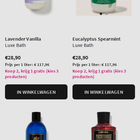
Lavender Vanilla
Eucalyptus Spearmint
Luxe Bath
Luxe Bath
Normale
€28,90
Normale
€28,90
prijs
prijs
Prijs
Prijs
Prijs per 1 liter:
€ 117,96
Prijs per 1 liter:
€ 117,96
per
per
Koop 2, krijg 1 gratis (kies 3
Koop 2, krijg 1 gratis (kies 3
producten)
producten)
eenheid
eenheid
IN WINKELWAGEN
IN WINKELWAGEN