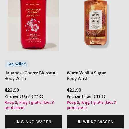
Top Seller!
Japanese Cherry Blossom
Warm Vanilla Sugar
Body Wash
Body Wash
Normale
€22,90
Normale
€22,90
prijs
prijs
Prijs
Prijs
Prijs per 1 liter:
€ 77,63
Prijs per 1 liter:
€ 77,63
per
per
Koop 2, krijg 1 gratis (kies 3
Koop 2, krijg 1 gratis (kies 3
producten)
producten)
eenheid
eenheid
IN WINKELWAGEN
IN WINKELWAGEN