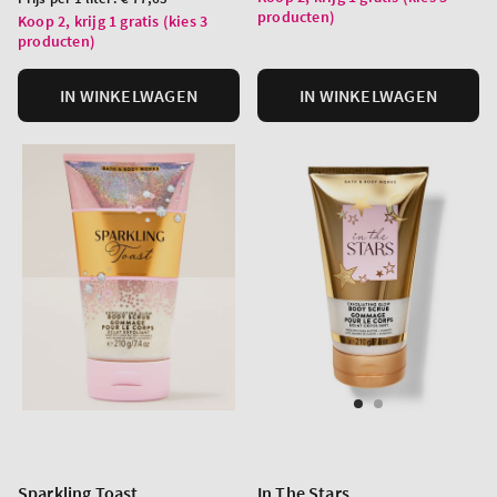
producten)
per
Koop 2, krijg 1 gratis (kies 3
producten)
eenheid
IN WINKELWAGEN
IN WINKELWAGEN
Sparkling Toast
In The Stars