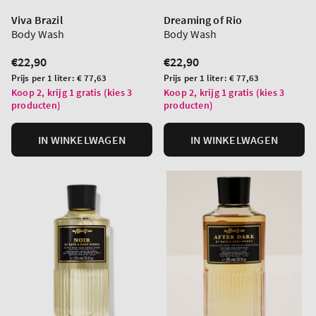
Viva Brazil
Dreaming of Rio
Body Wash
Body Wash
Normale
€22,90
Normale
€22,90
prijs
prijs
Prijs
Prijs
Prijs per 1 liter:
€ 77,63
Prijs per 1 liter:
€ 77,63
per
per
Koop 2, krijg 1 gratis (kies 3
Koop 2, krijg 1 gratis (kies 3
producten)
producten)
eenheid
eenheid
IN WINKELWAGEN
IN WINKELWAGEN