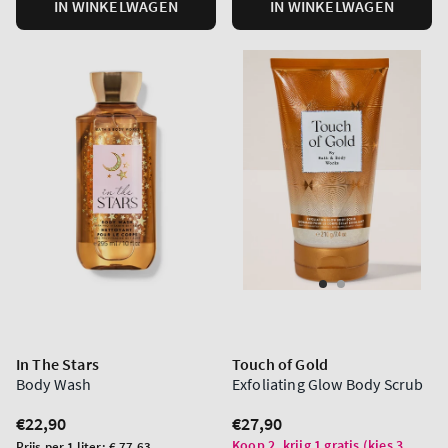
IN WINKELWAGEN
IN WINKELWAGEN
In The Stars
Touch of Gold
Body Wash
Exfoliating Glow Body Scrub
Normale
€22,90
Normale
€27,90
prijs
prijs
Koop 2, krijg 1 gratis (kies 3
Prijs
Prijs per 1 liter:
€ 77,63