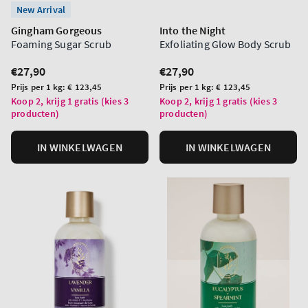
New Arrival
Gingham Gorgeous
Into the Night
Foaming Sugar Scrub
Exfoliating Glow Body Scrub
Normale
€27,90
Normale
€27,90
prijs
prijs
Prijs
Prijs
Prijs per 1 kg:
€ 123,45
Prijs per 1 kg:
€ 123,45
per
per
Koop 2, krijg 1 gratis (kies 3
Koop 2, krijg 1 gratis (kies 3
producten)
producten)
eenheid
eenheid
IN WINKELWAGEN
IN WINKELWAGEN