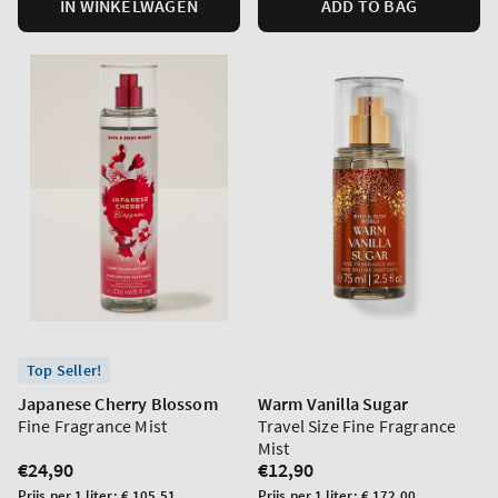
IN WINKELWAGEN
ADD TO BAG
Top Seller!
Japanese Cherry Blossom
Warm Vanilla Sugar
Fine Fragrance Mist
Travel Size Fine Fragrance
Mist
Normale
€24,90
Normale
€12,90
prijs
prijs
Prijs
Prijs
Prijs per 1 liter:
€ 105,51
Prijs per 1 liter:
€ 172,00