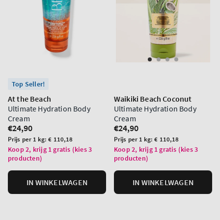
Top Seller!
At the Beach
Waikiki Beach Coconut
Ultimate Hydration Body
Ultimate Hydration Body
Cream
Cream
Normale
€24,90
Normale
€24,90
prijs
prijs
Prijs
Prijs
Prijs per 1 kg:
€ 110,18
Prijs per 1 kg:
€ 110,18
per
per
Koop 2, krijg 1 gratis (kies 3
Koop 2, krijg 1 gratis (kies 3
producten)
producten)
eenheid
eenheid
IN WINKELWAGEN
IN WINKELWAGEN