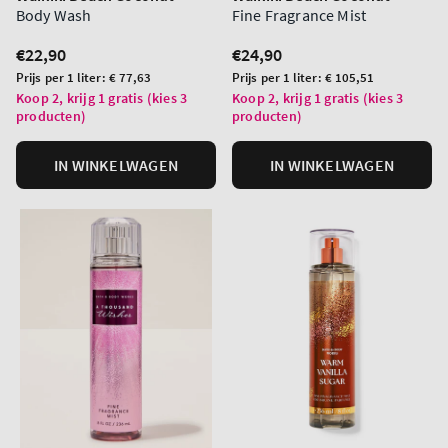
Body Wash
Fine Fragrance Mist
Normale
€22,90
Normale
€24,90
prijs
prijs
Prijs
Prijs
Prijs per 1 liter:
€ 77,63
Prijs per 1 liter:
€ 105,51
per
per
Koop 2, krijg 1 gratis (kies 3
Koop 2, krijg 1 gratis (kies 3
producten)
producten)
eenheid
eenheid
IN WINKELWAGEN
IN WINKELWAGEN