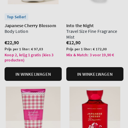
Top Seller!
Japanese Cherry Blossom
Into the Night
Body Lotion
Travel Size Fine Fragrance
Mist
Normale
€22,90
Normale
€12,90
prijs
prijs
Prijs
Prijs
Prijs per 1 liter:
€ 97,03
Prijs per 1 liter:
€ 172,00
per
per
Koop 2, krijg 1 gratis (kies 3
Mix & Match: 3 voor 19,90 €
producten)
eenheid
eenheid
IN WINKELWAGEN
IN WINKELWAGEN