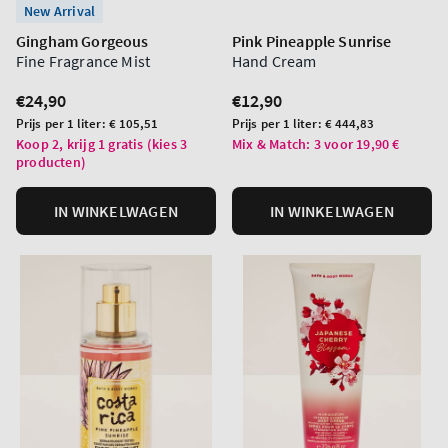
New Arrival
Gingham Gorgeous
Pink Pineapple Sunrise
Fine Fragrance Mist
Hand Cream
Normale
€24,90
Normale
€12,90
prijs
prijs
Prijs
Prijs
Prijs per 1 liter:
€ 105,51
Prijs per 1 liter:
€ 444,83
per
per
Koop 2, krijg 1 gratis (kies 3
Mix & Match: 3 voor 19,90 €
producten)
eenheid
eenheid
IN WINKELWAGEN
IN WINKELWAGEN