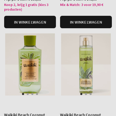
per
per
Koop 2, krijg 1 gratis (kies 3
Mix & Match: 3 voor 19,90 €
producten)
eenheid
eenheid
IN WINKELWAGEN
IN WINKELWAGEN
Waikiki Beach Coconut
Waikiki Beach Coconut