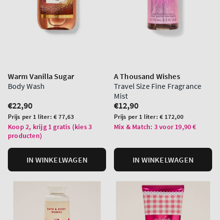
Warm Vanilla Sugar
A Thousand Wishes
Body Wash
Travel Size Fine Fragrance
Mist
Normale
€22,90
Normale
€12,90
prijs
prijs
Prijs
Prijs
Prijs per 1 liter:
€ 77,63
Prijs per 1 liter:
€ 172,00
per
per
Koop 2, krijg 1 gratis (kies 3
Mix & Match: 3 voor 19,90 €
producten)
eenheid
eenheid
IN WINKELWAGEN
IN WINKELWAGEN