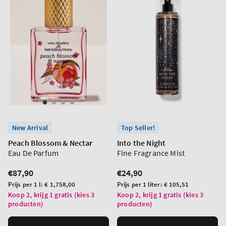
New Arrival
Top Seller!
Peach Blossom & Nectar
Into the Night
Eau De Parfum
Fine Fragrance Mist
Normale
€87,90
Normale
€24,90
prijs
prijs
Prijs
Prijs
Prijs per 1 l:
€ 1,758,00
Prijs per 1 liter:
€ 105,51
per
per
Koop 2, krijg 1 gratis (kies 3
Koop 2, krijg 1 gratis (kies 3
producten)
producten)
eenheid
eenheid