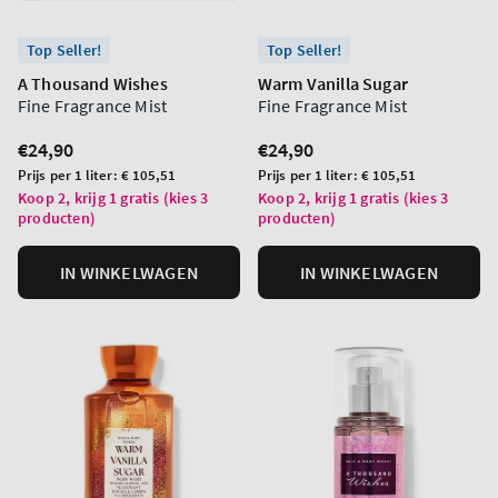
Top Seller!
Top Seller!
A Thousand Wishes
Warm Vanilla Sugar
Fine Fragrance Mist
Fine Fragrance Mist
Normale
€24,90
Normale
€24,90
prijs
prijs
Prijs
Prijs
Prijs per 1 liter:
€ 105,51
Prijs per 1 liter:
€ 105,51
per
per
Koop 2, krijg 1 gratis (kies 3
Koop 2, krijg 1 gratis (kies 3
producten)
producten)
eenheid
eenheid
IN WINKELWAGEN
IN WINKELWAGEN