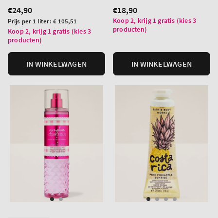
Normale
€24,90
Normale
€18,90
prijs
prijs
Koop 2, krijg 1 gratis (kies 3
Prijs
Prijs per 1 liter:
€ 105,51
producten)
per
Koop 2, krijg 1 gratis (kies 3
producten)
eenheid
IN WINKELWAGEN
IN WINKELWAGEN