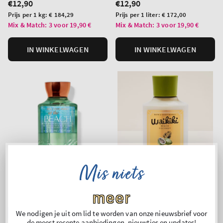
Normale
€12,90
Normale
€12,90
prijs
prijs
Prijs
Prijs
Prijs per 1 kg:
€ 184,29
Prijs per 1 liter:
€ 172,00
per
per
Mix & Match: 3 voor 19,90 €
Mix & Match: 3 voor 19,90 €
eenheid
eenheid
IN WINKELWAGEN
IN WINKELWAGEN
Mis niets
meer
Top Seller!
We nodigen je uit om lid te worden van onze nieuwsbrief voor
de meest recente aanbiedingen, nieuwtjes en updates!