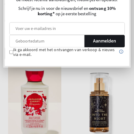
At The Beach
Waikiki Beach Coconut
Schrijf je nu in voor de nieuwsbrief en
ontvang 10%
Body Wash
Body Lotion
korting*
op je eerste bestelling
Normale
€22,90
Normale
€22,90
prijs
prijs
Prijs
Prijs
Prijs per 1 liter:
€ 77,63
Prijs per 1 liter:
€ 97,03
per
per
Koop 2, krijg 1 gratis (kies 3
Koop 2, krijg 1 gratis (kies 3
producten)
producten)
eenheid
eenheid
Aanmelden
Ik ga akkoord met het ontvangen van verkoop & nieuws
IN WINKELWAGEN
IN WINKELWAGEN
via e-mail.