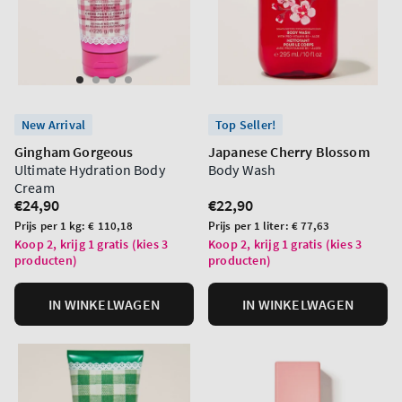
New Arrival
Top Seller!
Gingham Gorgeous
Japanese Cherry Blossom
Ultimate Hydration Body
Body Wash
Cream
Normale
€24,90
Normale
€22,90
prijs
prijs
Prijs
Prijs
Prijs per 1 kg:
€ 110,18
Prijs per 1 liter:
€ 77,63
per
per
Koop 2, krijg 1 gratis (kies 3
Koop 2, krijg 1 gratis (kies 3
producten)
producten)
eenheid
eenheid
IN WINKELWAGEN
IN WINKELWAGEN