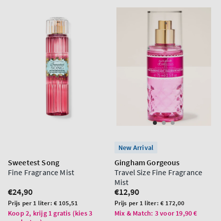
New Arrival
Sweetest Song
Gingham Gorgeous
Fine Fragrance Mist
Travel Size Fine Fragrance
Mist
Normale
€24,90
Normale
€12,90
prijs
prijs
Prijs
Prijs
Prijs per 1 liter:
€ 105,51
Prijs per 1 liter:
€ 172,00
per
per
Koop 2, krijg 1 gratis (kies 3
Mix & Match: 3 voor 19,90 €