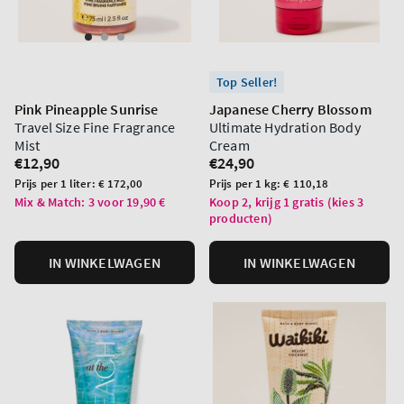
Top Seller!
Pink Pineapple Sunrise
Japanese Cherry Blossom
Travel Size Fine Fragrance
Ultimate Hydration Body
Mist
Cream
Normale
€12,90
Normale
€24,90
prijs
prijs
Prijs
Prijs
Prijs per 1 liter:
€ 172,00
Prijs per 1 kg:
€ 110,18
per
per
Mix & Match: 3 voor 19,90 €
Koop 2, krijg 1 gratis (kies 3
producten)
eenheid
eenheid
IN WINKELWAGEN
IN WINKELWAGEN