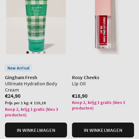
New Arrival
Gingham Fresh
Rosy Cheeks
Ultimate Hydration Body
Lip Oil
Cream
Normale
€24,90
Normale
€18,90
prijs
prijs
Koop 2, krijg 1 gratis (kies 3
Prijs
Prijs per 1 kg:
€ 110,18
producten)
per
Koop 2, krijg 1 gratis (kies 3
producten)
eenheid
IN WINKELWAGEN
IN WINKELWAGEN