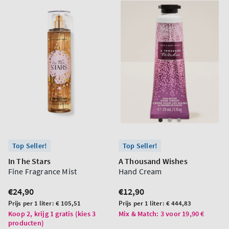
Top Seller!
Top Seller!
In The Stars
A Thousand Wishes
Fine Fragrance Mist
Hand Cream
Normale
€24,90
Normale
€12,90
prijs
prijs
Prijs
Prijs
Prijs per 1 liter:
€ 105,51
Prijs per 1 liter:
€ 444,83
per
per
Koop 2, krijg 1 gratis (kies 3
Mix & Match: 3 voor 19,90 €
producten)
eenheid
eenheid