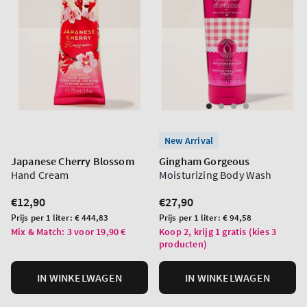
New Arrival
Japanese Cherry Blossom
Gingham Gorgeous
Hand Cream
Moisturizing Body Wash
Normale
€12,90
Normale
€27,90
prijs
prijs
Prijs
Prijs
Prijs per 1 liter:
€ 444,83
Prijs per 1 liter:
€ 94,58
per
per
Mix & Match: 3 voor 19,90 €
Koop 2, krijg 1 gratis (kies 3
producten)
eenheid
eenheid
IN WINKELWAGEN
IN WINKELWAGEN