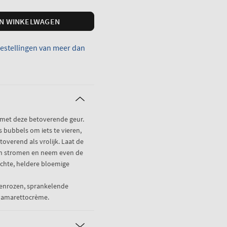
IN WINKELWAGEN
bestellingen van meer dan
 met deze betoverende geur.
s bubbels om iets te vieren,
verend als vrolijk. Laat de
en stromen en neem even de
lichte, heldere bloemige
oenrozen, sprankelende
 amarettocrème.