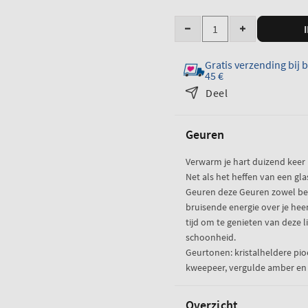
Hoeveelheid
Verminder
Verhoog
de
de
Gratis verzending bij 
hoeveelheid
hoeveelheid
45 €
voor
voor
Deel
A
A
Thousand
Thousand
Wishes
Wishes
Geuren
Size
Size
Fine
Fine
Verwarm je hart duizend keer
Geuren
Geuren
Net als het heffen van een gla
Geuren deze Geuren zowel beto
bruisende energie over je he
tijd om te genieten van deze 
schoonheid.
Geurtonen: kristalheldere pi
kweepeer, vergulde amber en
Overzicht