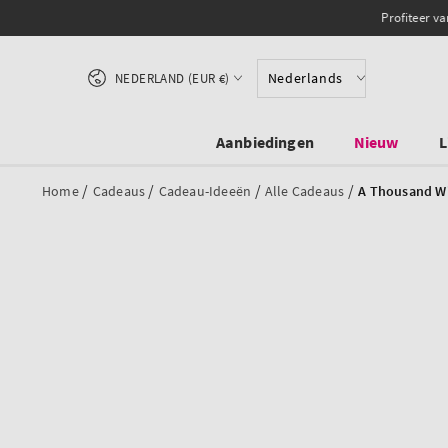
OVERSLAAN NAAR
Profiteer va
INHOUD
Land/regio
Nederlands
NEDERLAND (EUR €)
Aanbiedingen
Nieuw
L
/
/
/
/
Home
Cadeaus
Cadeau-Ideeën
Alle Cadeaus
A Thousand W
DOORGAAN NAAR
PRODUCTINFORMATIE