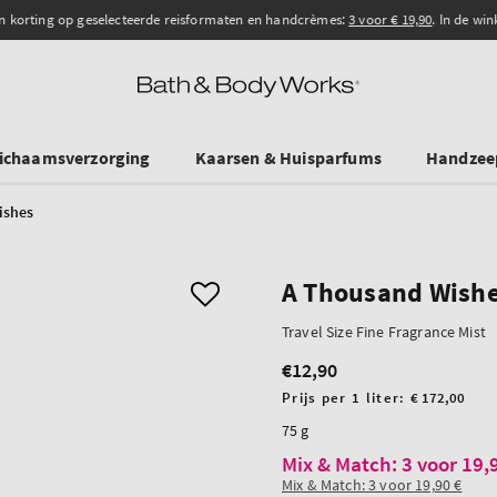
n korting op geselecteerde reisformaten en handcrèmes:
3 voor € 19,90
. In de wink
ichaamsverzorging
Kaarsen & Huisparfums
Handzee
ishes
A Thousand Wish
Travel Size Fine Fragrance Mist
€12,90
Normale
prijs
Prijs
Prijs per 1 liter:
€ 172,00
per
75 g
eenheid
Mix & Match: 3 voor 19,
Mix & Match: 3 voor 19,90 €