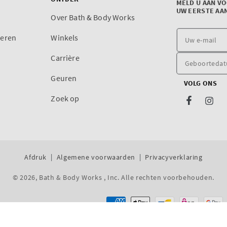
MELD U AAN V
UW EERSTE AA
Over Bath & Body Works
reren
Winkels
Carrière
Geuren
VOLG ONS
Zoek op
Facebook
Inst
Afdruk
Algemene voorwaarden
Privacyverklaring
© 2026,
Bath & Body Works , Inc
. Alle rechten voorbehouden.
Dev By WeDev -
Shopify Ontwikkeling