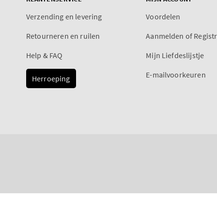
Verzending en levering
Voordelen
Retourneren en ruilen
Aanmelden of Regist
Help & FAQ
Mijn Liefdeslijstje
E-mailvoorkeuren
Herroeping
Betaalmethoden
A Thousand Wishes
Normale
€12,90