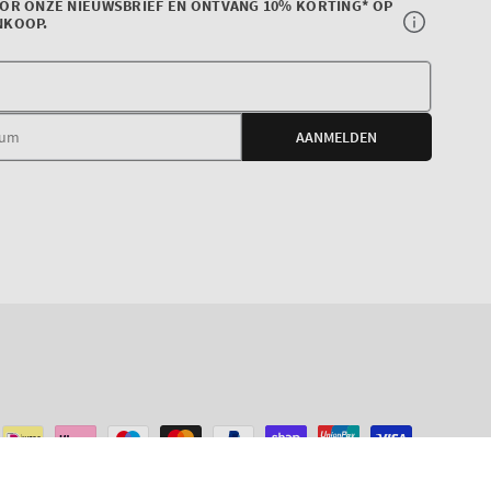
OOR ONZE NIEUWSBRIEF EN ONTVANG 10% KORTING* OP
NKOOP.
Uw
e-
AANMELDEN
mail
agram
IN WINKELWAGEN