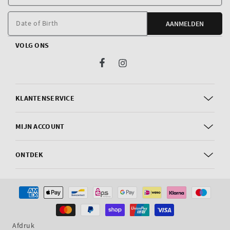
e
m
Date of Birth
AANMELDEN
VOLG ONS
Facebook
Instagram
KLANTENSERVICE
MIJN ACCOUNT
ONTDEK
Betaalmethoden
Afdruk