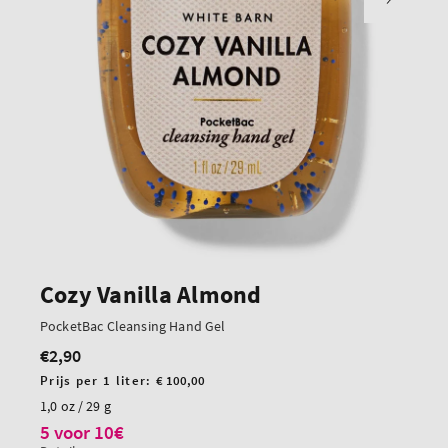
Cozy Vanilla Almond
PocketBac Cleansing Hand Gel
€2,90
Normale
prijs
Prijs
Prijs per 1 liter:
€ 100,00
per
1,0 oz / 29 g
eenheid
5 voor 10€