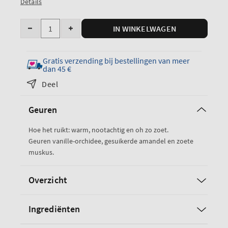
Details
Hoeveelheid
IN WINKELWAGEN
Verminder
Hoeveelheden
hoeveelheid
verhogen
voor
voor
Gratis verzending bij bestellingen van meer
Cozy
Cozy
dan 45 €
Vanilla
Vanilla
Deel
Almond
Almond
PocketBac
PocketBac
Geuren
Reinigende
Cleansing
Handgel
Hand
Hoe het ruikt: warm, nootachtig en oh zo zoet.
Gel
Geuren vanille-orchidee, gesuikerde amandel en zoete
muskus.
Overzicht
Ingrediënten