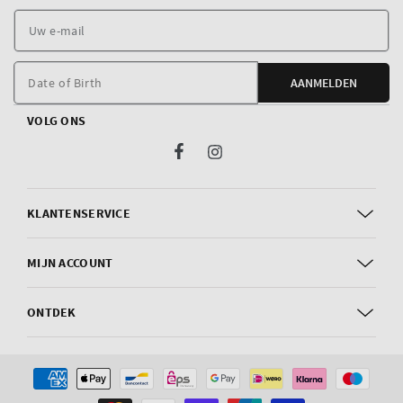
U
e
m
Date of Birth
AANMELDEN
VOLG ONS
Facebook
Instagram
KLANTENSERVICE
MIJN ACCOUNT
ONTDEK
Betaalmethoden