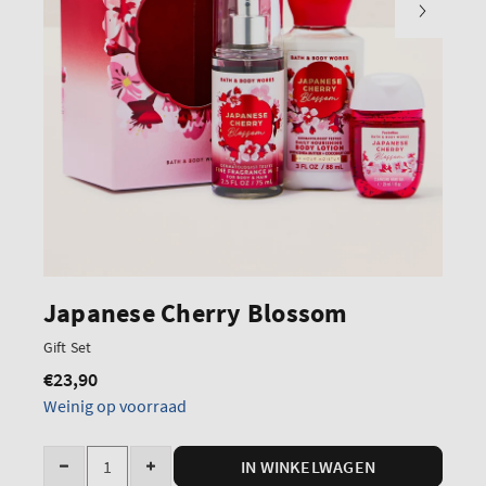
Japanese Cherry Blossom
Gift Set
€23,90
Normale
prijs
Weinig op voorraad
Hoeveelheid
IN WINKELWAGEN
Verminder
Verhoog