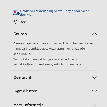
het
de
aantal
hoeveelheid
Gratis verzending bij bestellingen van meer
voor
voor
dan 45 €
de
de
Deel
Japanese
Japanese
Cherry
Cherry
Geuren
Blossom
Blossom
Geuren Japanese cherry blossom, Aziatische peer, verse
mimosa-bloemblaadjes, witte jasmijn en blozende
sandelhout.
Wat het doet: maakt het geven van cadeaus
zo
gemakkelijk en tovert een glimlach op hun gezicht.
Overzicht
Ingrediënten
Meer informatie