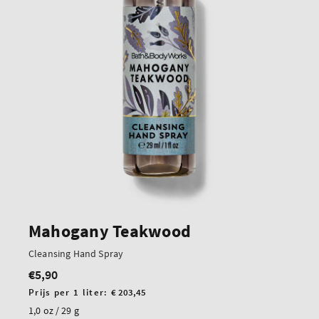
Mahogany Teakwood
Cleansing Hand Spray
€5,90
Normale
prijs
Prijs
Prijs per 1 liter:
€ 203,45
per
1,0 oz / 29 g