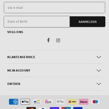
U
e
m
Date of Birth
AANMELDEN
VOLG ONS
Facebook
Instagram
KLANTENSERVICE
MIJN ACCOUNT
ONTDEK
Betaalmethoden