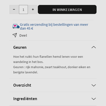
eenheid
Hoeveelheid
IN WINKELWAGEN
Verminder
Verhoog
de
de
hoeveelheid
hoeveelheid
Gratis verzending bij bestellingen van meer
van
van
dan 45 €
de
de
Deel
Mahogany
Mahogany
Teakwood
Teakwood
Geuren
handspray
handspray
van
van
Hoe het ruikt: hun flanellen hemd lenen voor een
Mahogany
Mahogany
wandeling in het bos.
Teakwood
Teakwood
Geuren : rijk mahonie, zwart teakhout, donker eiken en
berijpte lavendel.
Overzicht
Ingrediënten