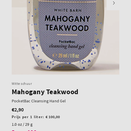
Witte schuur
Mahogany Teakwood
PocketBac Cleansing Hand Gel
€2,90
Normale
prijs
Prijs
Prijs per 1 liter:
€ 100,00
per
1.0 oz / 29 g
eenheid