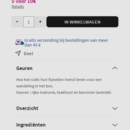
5 voor 10€
Details
Hoeveelheid
IN WINKELWAGEN
Verminder
Verhoog
de
de
hoeveelheid
hoeveelheid
Gratis verzending bij bestellingen van meer
voor
voor
dan 45 €
Mahogany
Mahogany
Deel
Teakwood
Teakwood
Cleansing
reinigende
Geuren
Hand
handgel
Gel
Hoe het ruikt: hun flanellen hemd lenen voor een
wandeling in het bos.
Geuren : rijke mahonie, teakhout en bevroren lavendel.
Overzicht
Ingrediënten