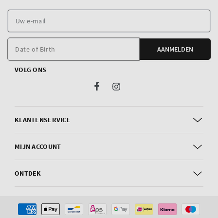
U
e
m
Date of Birth
AANMELDEN
VOLG ONS
Facebook
Instagram
KLANTENSERVICE
MIJN ACCOUNT
ONTDEK
Betaalmethoden