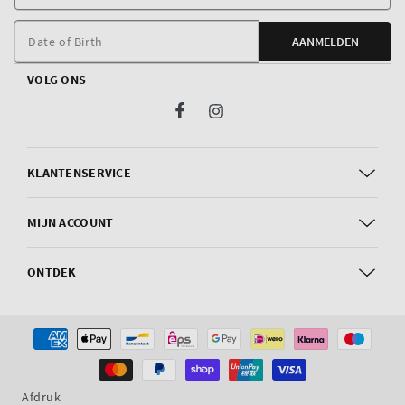
e
m
Date of Birth
AANMELDEN
VOLG ONS
Facebook
Instagram
KLANTENSERVICE
MIJN ACCOUNT
ONTDEK
Betaalmethoden
Afdruk