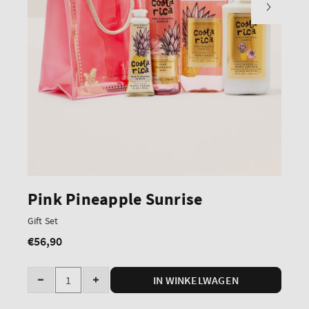
Pink Pineapple Sunrise
Gift Set
€56,90
Normale
prijs
Hoeveelheid
IN WINKELWAGEN
Verminder
Verhoog
het
de