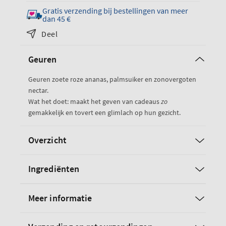
aantal
hoeveelheid
Gratis verzending bij bestellingen van meer
stuks
voor
dan 45 €
van
de
Deel
de
Pink
Pink
Pineapple
Geuren
Pineapple
Sunrise
Sunrise
Geuren zoete roze ananas, palmsuiker en zonovergoten
nectar.
Wat het doet: maakt het geven van cadeaus
zo
gemakkelijk en tovert een glimlach op hun gezicht.
Overzicht
Ingrediënten
Meer informatie