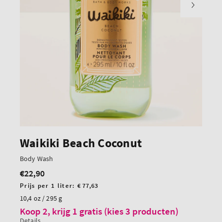
Waikiki Beach Coconut
Body Wash
€22,90
Normale
prijs
Prijs
Prijs per 1 liter:
€ 77,63
per
10,4 oz / 295 g
eenheid
Koop 2, krijg 1 gratis (kies 3 producten)
Details