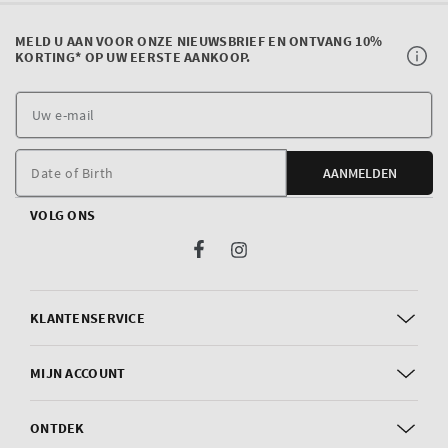
MELD U AAN VOOR ONZE NIEUWSBRIEF EN ONTVANG 10%
KORTING* OP UW EERSTE AANKOOP.
U
e
m
Date of Birth
AANMELDEN
VOLG ONS
Facebook
Instagram
KLANTENSERVICE
MIJN ACCOUNT
ONTDEK