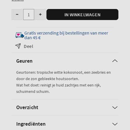
Hoeveelheid
IN WINKELWAGEN
Verminder
Verhoog
de
de
hoeveelheid
hoeveelheid
Gratis verzending bij bestellingen van meer
Waikiki
voor
dan 45 €
Beach
Waikiki
Deel
Coconut
Beach
Wash
Coconut
Geuren
Wash
Geurtonen: tropische witte kokosnoot, een zeebries en
door de zon gebleekte houtsoorten.
Wat het doet: reinigt je huid zachtjes met een rijk,
schuimend schuim.
Overzicht
Ingrediënten