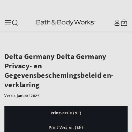
SKIP TO CONTENT
Log
0
Cart
0
items
in
Delta Germany Delta Germany
Privacy- en
Gegevensbeschemingsbeleid en-
verklaring
Versie januari 2026
Printversie (NL)
Print Version (EN)