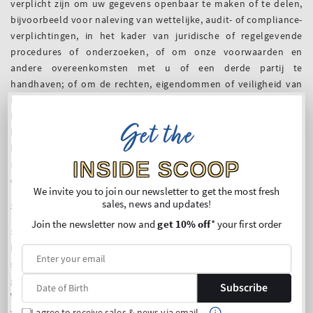
verplicht zijn om uw gegevens openbaar te maken of te delen,
bijvoorbeeld voor naleving van wettelijke, audit- of compliance-
verplichtingen, in het kader van juridische of regelgevende
procedures of onderzoeken, of om onze voorwaarden en
andere overeenkomsten met u of een derde partij te
handhaven; of om de rechten, eigendommen of veiligheid van
Delta Germany, onze cliënten of anderen te beschermen.
Hieronder valt ook het uitwisselen van informatie met andere
Get the
bedrijven en organisaties voor fraudepreventie en
kredietrisicobeperking. Voor alle duidelijkheid: Delta Germany
INSIDE SCOOP
mag naar eigen goeddunken niet-persoonsgegevens
overdragen en openbaar maken aan derden.
We invite you to join our newsletter to get the most fresh
sales, news and updates!
5. WAAR SLAAN WIJ UW GEGEVENS OP?
Join the newsletter now and
get 10% off
* your first order
Samenvatting: wij slaan uw persoonsgegevens op verschillende
locaties wereldwijd op. Wij slaan uw persoonsgegevens op
servers op die worden beheerd door Delta Germany en haar
gelieerde ondernemingen in de EU, Zwitserland, Israël en de
Subscribe
Verenigde Staten. Daarnaast slaan we persoonsgegevens op via
I agree to receive sales & news via email.
verschillende