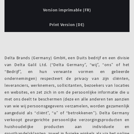
Version imprimable (FR)
Print Version (DE)
Delta Brands (Germany) GmbH, een Duits bedrijf en een divisie
van Delta Galil Ltd. (“Delta Germany”, “wij”, “ons” of het
“Bedrijf”, en hun verwante vormen en gelieerde
ondernemingen) respecteert de privacy van zijn cliënten,
leveranciers, werknemers, sollicitanten, bezoekers van locaties
en websites, en zet zich in om de persoonlijke informatie die u
met ons deelt te beschermen (deze en alle anderen ten aanzien
van wie wij persoonsgegevens verzamelen, worden gezamenlijk
aangeduid als “cliënt”, “u” of “betrokkenen”). Delta Germany
verkoopt geurgerichte persoonlijke verzorgingsproducten en
huishoudelijke producten aan individuele en
groothandelsklanten, zowel in fysieke winkels als via het online