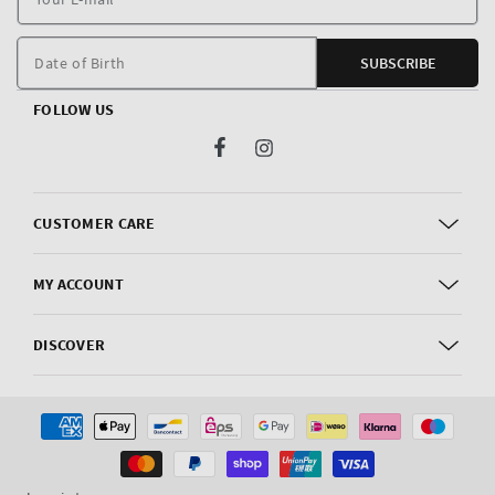
E
m
Date of Birth
SUBSCRIBE
FOLLOW US
Facebook
Instagram
CUSTOMER CARE
MY ACCOUNT
DISCOVER
Payment
methods